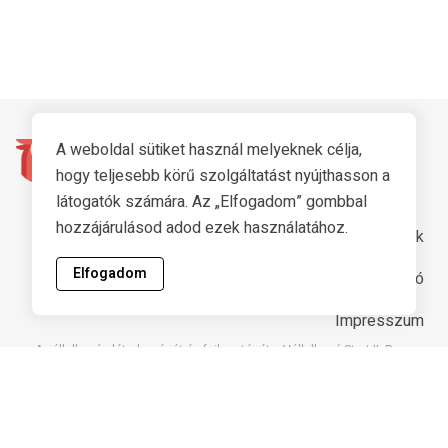
A weboldal sütiket használ melyeknek célja,
hogy teljesebb körű szolgáltatást nyújthasson a
látogatók számára. Az „Elfogadom” gombbal
hozzájárulásod adod ezek használatához.
Ügyfélszolgálat
Technikai Információk
Elfogadom
Adatkezelési Tájékoztató
ÁSZF
Cookie Tájékoztató
Impresszum
A vállalkozás létrehozását és fejlesztését a Vállalkozó Start II. Program
keretében az OFA Nonprofit Kft. támogatta.
A támogatás forrását a Nemzeti Foglalkoztatási Alap biztosította.