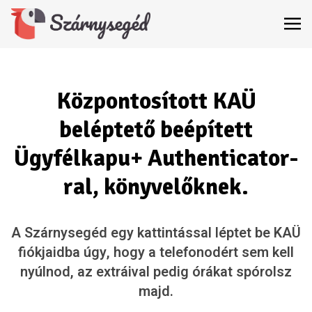
Központosított KAÜ
beléptető beépített
Ügyfélkapu+ Authenticator-
ral, könyvelőknek.
A Szárnysegéd egy kattintással léptet be KAÜ
fiókjaidba úgy, hogy a telefonodért sem kell
nyúlnod, az extráival pedig órákat spórolsz
majd.