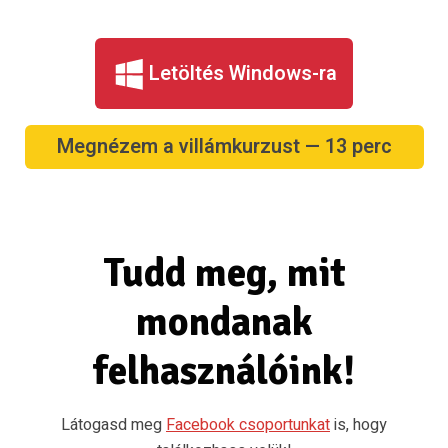
Letöltés Windows-ra
Megnézem a villámkurzust — 13 perc
Tudd meg, mit
mondanak
felhasználóink!
Látogasd meg
Facebook csoportunkat
is, hogy