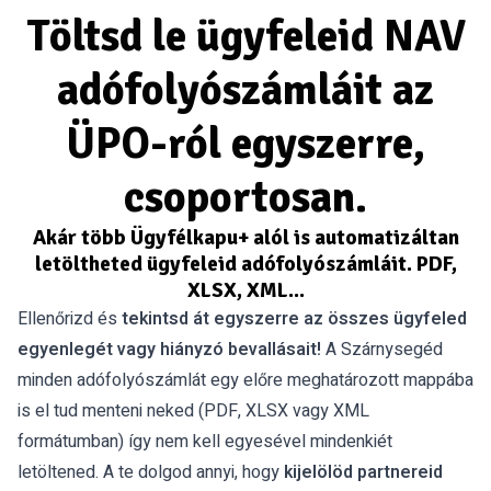
Töltsd le ügyfeleid NAV
adófolyószámláit az
ÜPO-ról egyszerre,
csoportosan.
Akár több Ügyfélkapu+ alól is automatizáltan
letöltheted ügyfeleid adófolyószámláit. PDF,
XLSX, XML...
Ellenőrizd és
tekintsd át egyszerre az összes ügyfeled
egyenlegét vagy hiányzó bevallásait!
A Szárnysegéd
minden adófolyószámlát egy előre meghatározott mappába
is el tud menteni neked (PDF, XLSX vagy XML
formátumban) így nem kell egyesével mindenkiét
letöltened. A te dolgod annyi, hogy
kijelölöd partnereid