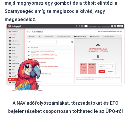
majd megnyomsz egy gombot és a többit elintézi a
Szárnysegéd amíg te megiszod a kávéd, vagy
megebédelsz.
A NAV adófolyószámlákat, törzsadatokat és EFO
bejelentéseket csoportosan töltheted le az ÜPO-ról