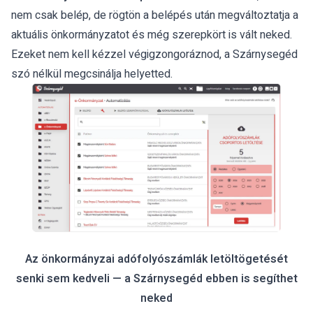
nem csak belép, de rögtön a belépés után megváltoztatja a
aktuális önkormányzatot és még szerepkört is vált neked.
Ezeket nem kell kézzel végigzongoráznod, a Szárnysegéd
szó nélkül megcsinálja helyetted.
Az önkormányzai adófolyószámlák letöltögetését
senki sem kedveli — a Szárnysegéd ebben is segíthet
neked