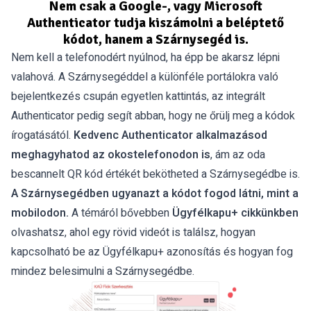
Nem csak a Google-, vagy Microsoft
Authenticator tudja kiszámolni a beléptető
kódot, hanem a Szárnysegéd is.
Nem kell a telefonodért nyúlnod, ha épp be akarsz lépni
valahová. A Szárnysegéddel a különféle portálokra való
bejelentkezés csupán egyetlen kattintás, az integrált
Authenticator pedig segít abban, hogy ne őrülj meg a kódok
írogatásától.
Kedvenc Authenticator alkalmazásod
meghagyhatod az okostelefonodon is
, ám az oda
bescannelt QR kód értékét bekötheted a Szárnysegédbe is.
A Szárnysegédben ugyanazt a kódot fogod látni, mint a
mobilodon.
A témáról bővebben
Ügyfélkapu+ cikkünkben
olvashatsz, ahol egy rövid videót is találsz, hogyan
kapcsolható be az Ügyfélkapu+ azonosítás és hogyan fog
mindez belesimulni a Szárnysegédbe.