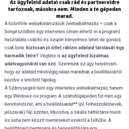
Az ügyfeleid adatai csak rád és partnereidre
tartoznak, másokra nem. Minden a te gépeden
marad.
A különféle webalkalamzások (webalkalmazás = csak a
böngésződben egy internetes címen érhető el a program)
használata csábító és szuper kényelmes lehet de gondolj
csak bele:
biztosan jó ötlet rábízni adataid tárolását egy
harmadik félre?
Végtére is
az ügyfeleid bizalmas
adatvagyonáról van szó.
Szerintünk ez úgy helyénvaló,
hogy az adataid mindvégig nálad maradnak a beállításoktól
kezdve a letöltött fájlokig.
A Szárnysegéd nem egy internetes webalkalmazás, hanem
egy Windows-os program. A számítógépeden fut mint egy
keretrendszer, ami a beállításaidat** (pl. felhasználónevek,
jelszavak) fájl szinten, titkosítva, a lokális háttértárra menti
és soha nem készít mentéseket ezekről a felhőbe. A
beállításaid mentésére és helyreállítására egy