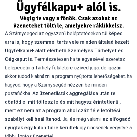
Ügyfélkapu+ alól is.
Végig te vagy a főnök. Csak azokat az
üzeneteket tölti le, amelyekre ráklikkelsz.
A Szárnysegéd az egyszerű beléptetéseken túl
képes
arra is, hogy szemmel tarts vele minden általad kezelt
Ügyfélkapu+ alatt elérhető Személyes Tárhelyet és
Cégkaput is.
Természetesen ha te egyesével szeretsz
belépegetni a Tárhely felületére szíved joga, de igazán
akkor tudod kiaknázni a program nyújtotta lehetőségeket, ha
hagyod, hogy a Szárnysegéd nézzen be minden
postafiókba.
Az üzenetlisták aggregálása után te
döntöd el mit töltesz le és mit hagysz érintetlenül,
mert ez nem az a program ahol száz féle letöltési
szabályt kell beállítanod.
Ja, és még valami:
az elfogadó
nyugták egy külön fülre kerültek
így nincsenek vegyítve a
többi, fontos üzenettel.