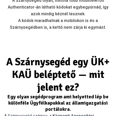
A Szárnysegéd olyan, mintha több mobiltelefon
Authenticator-án látható kódokat egybegyúrnád, így
azok mindig kéznél lesznek.
A kódok maradhatnak a mobilokon is és a
Szárnysegédben is, a kettő nem zárja ki egymást.
A Szárnysegéd egy ÜK+
KAÜ beléptető — mit
jelent ez?
Egy olyan segédprogram ami helyetted lép be
különféle Ügyfélkapukkal az államigazgatási
portálokra.