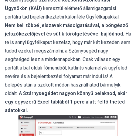
A Szárnysegéd számos, a
Központi Azonosítási
Ügynökön (KAÜ)
keresztül elérhető államigazgatási
portálra tud bejelentkeztetni különféle Ügyfélkapukkal.
Nem kell többé jelszavak másolgatásával, a böngésző
jelszókezelőjével és sütik törölgetésével bajlódnod.
Ha
te is annyi ügyfélkaput kezelsz, hogy már két kezeden sem
tudod ezeket megszámolni, a Szárnysegéd nagy
segítséged lesz a mindennapokban. Csak válassz egy
portált a bal oldali főmenüből, kattints valamelyik ügyfeled
nevére és a bejelentkezési folyamat már indul is! A
belépés után a szokott módon használhatod bármelyik
oldalt.
A Szárnysegédet nagyon könnyű belaknod, akár
egy egyszerű Excel táblából 1 perc alatt feltöltheted
adatokkal.