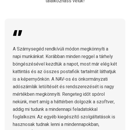
találkozhass velük!
A Szárnysegéd rendkívüli módon megkönnyíti a
napi munkánkat. Korábban minden reggel a tárhely
böngészésével kezdtük a napot, most már elég két
kattintás és az összes postafiók tartalmát láthatjuk
is a képernyőnkön. A NAV-os és önkormányzati
adószámlák letöltését és rendszerezését is nagy
mértékben megkönnyíti. Rengeteg időt spórol
nekünk, mert amíg a háttérben dolgozik a szoftver,
addig mi tudunk a mindennapi feladatokkal
foglalkozni. Az egyéb kiegészítő szolgáltatások is
hasznosak tudnak lenni a mindennapokban,